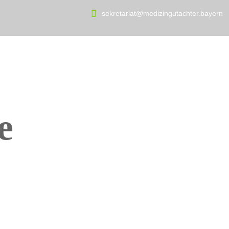
sekretariat@medizingutachter.bayern
Startseite
Über uns
Leistungsprofil
Vortei
e