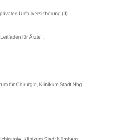
ivaten Unfallversicherung (II)
eitfaden für Ärzte",
trum für Chirurgie, Klinikum Stadt Nbg
llchirurgie, Klinikum Stadt Nürnberg