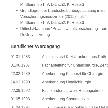
M. Steinmetz1, V. Dittrich2, K. Röser3
Grundlagen der Bandscheibenbegutachtung in der pr
Versicherungsmedizin 67 (2015) Heft 4
M. Steinmetz1, V. Dittrich2, K. Röser3
Dittrich/Naumann "Private Unfallversicherung – ein L
DeGruyter Verlag
Beruflicher Werdegang
01.01.1983
Assistenzarzt Kreiskrankenhaus Roth
01.06.1987
Fachabteilung für Unfallchirurgie, Zen
22.02.1989
Anerkennung Facharzt für Chirurgie
14.02.1990
Anerkennung Unfallchirurgie
22.09.1992
Fachkundenachweis Rettungsdienst
01.05.1993
Anerkennung Sportmedizin
01.04.1994
Oberarzt, Fachabteilung für Unfa