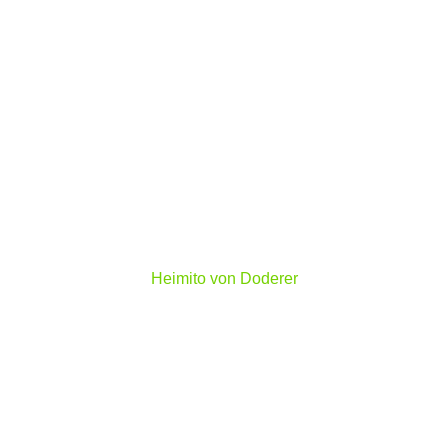
“Objektivität: Alles hat zwei Seiten.
Aber erst wenn man erkennt, dass es drei sind,
erfasst man die Sache.”
Heimito von Doderer